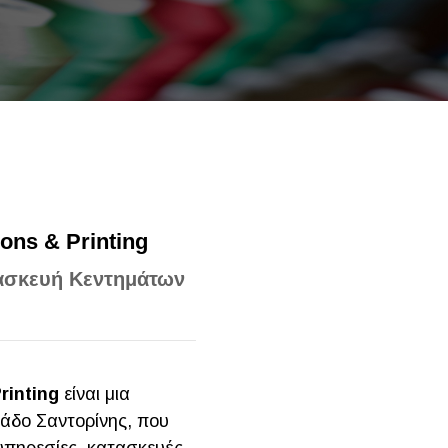
ions & Printing
τασκευή Κεντημάτων
rinting
είναι μια
ράδο Σαντορίνης, που