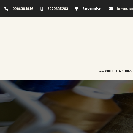
2286304816
6972635263
Σαντορίνη
lumousd
ΑΡΧΙΚΗ
ΠΡΟΦΙΛ